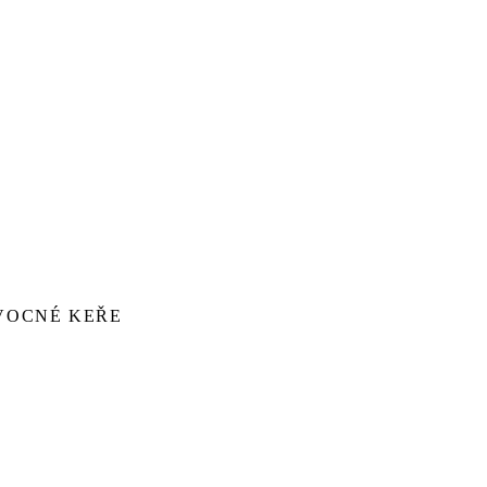
VOCNÉ KEŘE