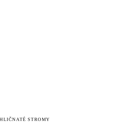
EHLIČNATÉ STROMY