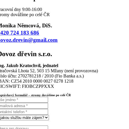
racovní dny 9:00-16:00
tromy dovážíme po celé ČR
onika Němcová, DiS.
420 724 183 686
ovoz.drevin@gmail.com
Dovoz dřevin s.r.o.
ng. Jakub Kratochvíl, jednatel
tračovská Lhota 52, 503 15 Mžany (není provozovna)
íslo účtu: 2702781218 / 2010 (Fio Banka a.s.)
BAN: CZ54 2010 0000 0027 0278 1218
IC/SWIFT: FIOBCZPPXXX
optávkový formulář – stromy dovážíme po celé ČR