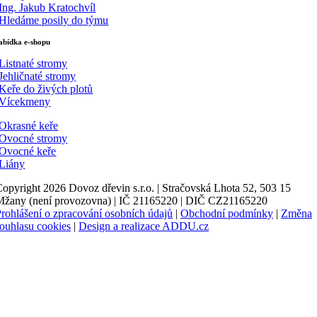
 Ing. Jakub Kratochvíl
 Hledáme posily do týmu
abídka e-shopu
 Listnaté stromy
 Jehličnaté stromy
 Keře do živých plotů
 Vícekmeny
 Okrasné keře
 Ovocné stromy
 Ovocné keře
 Liány
opyright 2026 Dovoz dřevin s.r.o. | Stračovská Lhota 52, 503 15
Mžany (není provozovna) | IČ 21165220 | DIČ CZ21165220
rohlášení o zpracování osobních údajů
|
Obchodní podmínky
|
Změna
ouhlasu cookies
|
Design a realizace ADDU.cz