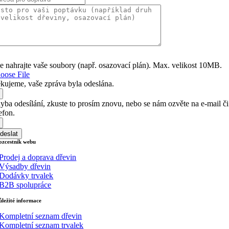
e nahrajte vaše soubory (např. osazovací plán). Max. velikost 10MB.
oose File
kujeme, vaše zpráva byla odeslána.
yba odesílání, zkuste to prosím znovu, nebo se nám ozvěte na e-mail či
lefon.
deslat
ozcestník webu
 Prodej a doprava dřevin
 Výsadby dřevin
 Dodávky trvalek
 B2B spolupráce
ůležité informace
 Kompletní seznam dřevin
 Kompletní seznam trvalek