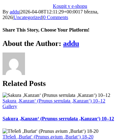
Koupit v e-shopu
By
addu
|
2026-04-08T12:11:29+00:00
17 března,
2026
|
Uncategorized
|
0 Comments
Share This Story, Choose Your Platform!
Facebook
X
Bluesky
Reddit
LinkedIn
WhatsApp
Telegram
Tumblr
Xing
Email
Copy
About the Author:
addu
Link
Related Posts
Sakura ‚Kanzan‘ (Prunus serrulata ‚Kanzan‘) 10–12
Gallery
Sakura ‚Kanzan‘ (Prunus serrulata ‚Kanzan‘) 10–12
Třešeň ‚Burlat‘ (Prunus avium ‚Burlat‘) 18-20