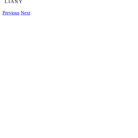
LIÁNY
Previous
Next
View
Larger
Image