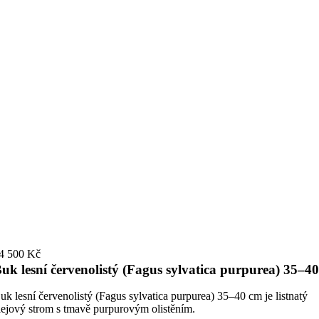
4 500 Kč
uk lesní červenolistý (Fagus sylvatica purpurea) 35–4
uk lesní červenolistý (Fagus sylvatica purpurea) 35–40 cm je listnatý
lejový strom s tmavě purpurovým olistěním.